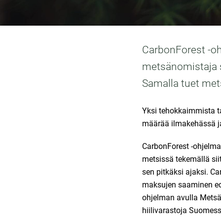
CarbonForest ‐oh
metsänomistaja s
Samalla tuet me
Yksi tehokkaimmista ta
määrää ilmakehässä ja 
CarbonForest -ohjelma
metsissä tekemällä sii
sen pitkäksi ajaksi. C
maksujen saaminen ede
ohjelman avulla Metsän
hiilivarastoja Suomess