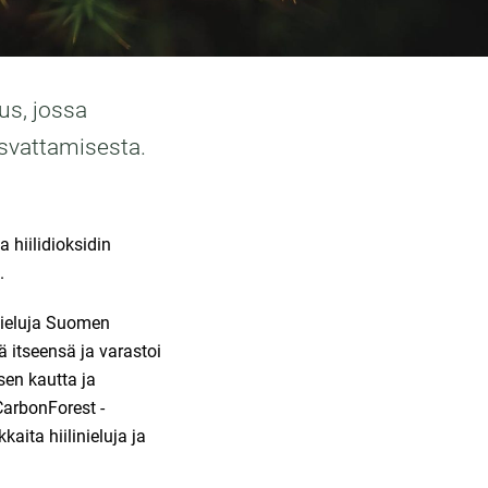
us, jossa
asvattamisesta.
 hiilidioksidin
.
nieluja Suomen
 itseensä ja varastoi
sen kautta ja
arbonForest -
ita hiilinieluja ja