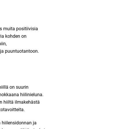
 muita positiivisia
ria kohden on
iin,
 ja puuntuotantoon.
iillä on suurin
okkaana hiilinieluna.
hiiltä ilmakehästä
otavoitteita.
 hiilensidonnan ja