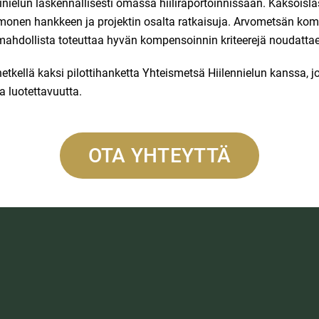
inielun laskennallisesti omassa hiiliraportoinnissaan. Kaksoisl
n monen hankkeen ja projektin osalta ratkaisuja. Arvometsän k
mahdollista toteuttaa hyvän kompensoinnin kriteerejä noudatta
hetkellä kaksi pilottihanketta Yhteismetsä Hiilennielun kanssa, 
a luotettavuutta.
OTA YHTEYTTÄ