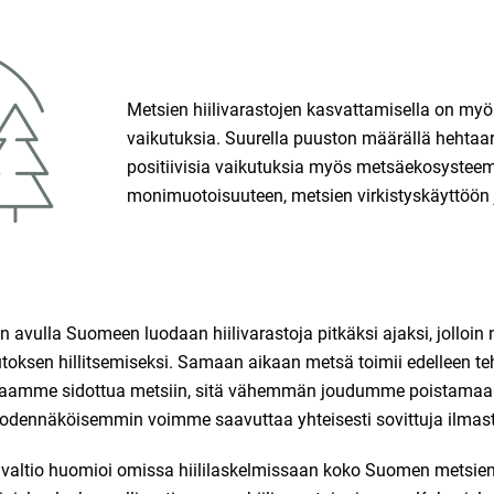
Metsien hiilivarastojen kasvattamisella on myös
vaikutuksia. Suurella puuston määrällä hehtaa
positiivisia vaikutuksia myös metsäekosysteem
monimuotoisuuteen, metsien virkistyskäyttöön
avulla Suomeen luodaan hiilivarastoja pitkäksi ajaksi, jolloin n
oksen hillitsemiseksi. Samaan aikaan metsä toimii edelleen teh
saamme sidottua metsiin, sitä vähemmän joudumme poistamaan 
tä todennäköisemmin voimme saavuttaa yhteisesti sovittuja ilmast
 valtio huomioi omissa hiililaskelmissaan koko Suomen metsien