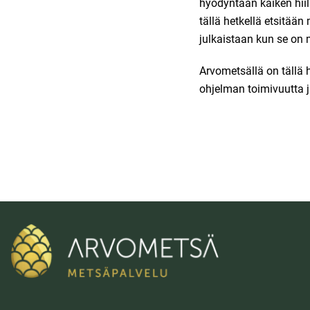
hyödyntään kaiken hiil
tällä hetkellä etsitää
julkaistaan kun se on 
Arvometsällä on tällä 
ohjelman toimivuutta j