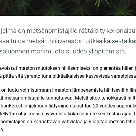
jelma on metsänomistajille räätälöity kokonaisu
aa tuloa metsän hiilivaraston pitkäaikaisesta k
tsäluonnon monimuotoisuuden ylläpitämistä.
voista ilmaston muutoksen hillitsemiseksi on pienentää hiilen ja
pitää sitä varastoituna pitkäaikaisissa kasvavissa varastoissa
 on luotu voimistamaan ilmaston lämpenemistä hillitseviä hiili
tä metsänomistajalle kannattavaa. Metsä sitoo tehokkaasti hiiltä
arbonForest -ohjelmaan liittyminen tapahtuu 20 vuoden sopimuk
llyttää ohjelmassa pysymistä koko sopimuksen keston ajan. C
omistajien on kannattavaa vahvistaa ja ylläpitää metsän tehokka
a.