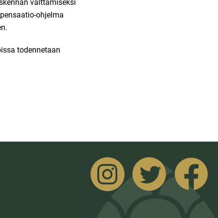
askennan välttämiseksi
ompensaatio-ohjelma
en.
joissa todennetaan