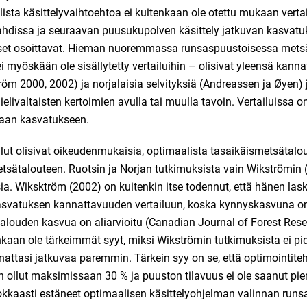
sta käsittelyvaihtoehtoa ei kuitenkaan ole otettu mukaan vertai
dissa ja seuraavan puusukupolven käsittely jatkuvan kasvatuks
et osoittavat. Hieman nuoremmassa runsaspuustoisessa mets
i myöskään ole sisällytetty vertailuihin – olisivat yleensä kann
tröm 2000, 2002) ja norjalaisia selvityksiä (Andreassen ja Øyen
livaltaisten kertoimien avulla tai muulla tavoin. Vertailuissa o
uvaan kasvatukseen.
ut olisivat oikeudenmukaisia, optimaalista tasaikäismetsätalout
etsätalouteen. Ruotsin ja Norjan tutkimuksista vain Wikströmin
ia. Wiksktröm (2002) on kuitenkin itse todennut, että hänen lask
kasvatuksen kannattavuuden vertailuun, koska kynnyskasvuna on 
talouden kasvua on aliarvioitu (Canadian Journal of Forest Rese
kaan ole tärkeimmät syyt, miksi Wikströmin tutkimuksista ei pid
nattasi jatkuvaa paremmin. Tärkein syy on se, että optimointite
ollut maksimissaan 30 % ja puuston tilavuus ei ole saanut pie
okkaasti estäneet optimaalisen käsittelyohjelman valinnan run