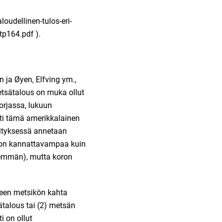
oudellinen-tulos-eri-
/tp164.pdf
).
 ja Øyen, Elfving ym.,
etsätalous on muka ollut
orjassa, lukuun
sti tämä amerikkalainen
vityksessä annetaan
s on kannattavampaa kuin
hemmän), mutta koron
uneen metsikön kahta
ätalous tai (2) metsän
i on ollut