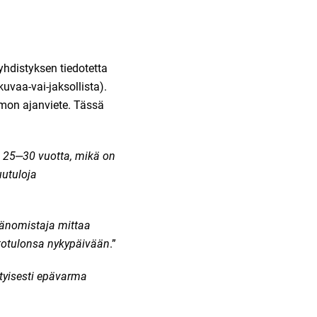
distyksen tiedotetta
kuvaa-vai-jaksollista
).
aimon ajanviete. Tässä
pa 25‒30 vuotta, mikä on
uutuloja
sänomistaja mittaa
totulonsa nykypäivään
.”
tyisesti epävarma