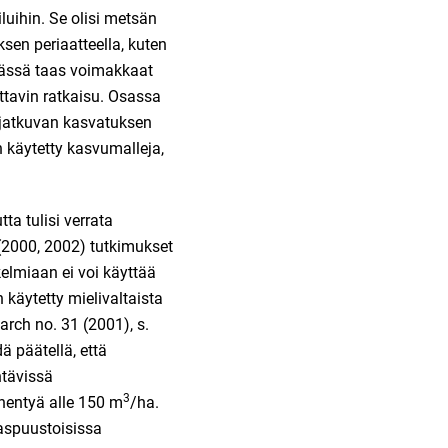
luihin. Se olisi metsän
en periaatteella, kuten
ässä taas voimakkaat
attavin ratkaisu. Osassa
) jatkuvan kasvatuksen
n käytetty kasvumalleja,
ta tulisi verrata
 (2000, 2002) tutkimukset
elmiaan ei voi käyttää
käytetty mielivaltaista
arch no. 31 (2001), s.
ä päätellä, että
htävissä
3
nentyä alle 150 m
/ha.
saspuustoisissa