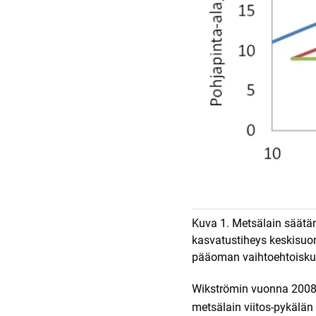
Kuva 1. Metsälain säätä
kasvatustiheys keskisuo
pääoman vaihtoehtoiskus
Wikströmin vuonna 2008 
metsälain viitos-pykälä