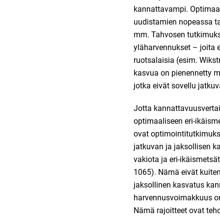
kannattavampi. Optimaali
uudistamien nopeassa tah
mm. Tahvosen tutkimuks
yläharvennukset – joita e
ruotsalaisia (esim. Wiks
kasvua on pienennetty mie
jotka eivät sovellu jatk
Jotta kannattavuusvertail
optimaaliseen eri-ikäism
ovat optimointitutkimuks
jatkuvan ja jaksollisen 
vakiota ja eri-ikäismetsä
1065). Nämä eivät kuiten
jaksollinen kasvatus kan
harvennusvoimakkuus on 
Nämä rajoitteet ovat teh