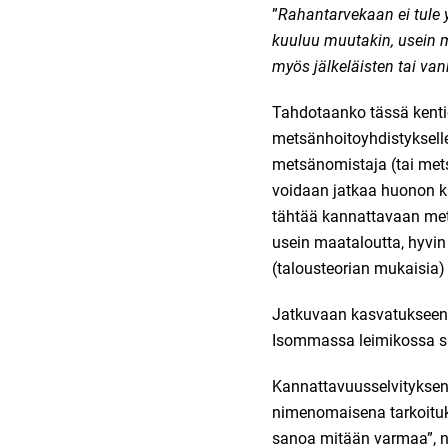
”
Rahantarvekaan ei tule 
kuuluu muutakin, usein ma
myös jälkeläisten tai va
Tahdotaanko tässä kentie
metsänhoitoyhdistyksell
metsänomistaja (tai mets
voidaan jatkaa huonon kan
tähtää kannattavaan met
usein maataloutta, hyvin 
(talousteorian mukaisia) 
Jatkuvaan kasvatukseen s
Isommassa leimikossa si
Kannattavuusselvityksen 
nimenomaisena tarkoituks
sanoa mitään varmaa”, nii