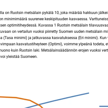
alla on Ruotsin metsälain pykälä 10, joka määrää hakkuun jälke
on minimimäärä suurenee keskipituuden kasvaessa. Varttuneis
ksen optimitiheydessä. Kuvassa 1 Ruotsin metsälain tilavuusva
 kuvaan on vertailun vuoksi piirretty Suomen uuden metsälain m
a (Tasa minimi) ja jatkuvassa kasvatuksessa (Eri minimi). Ku
vimpaan kasvatustiheyteen (Optimi), voimme ylpeänä todeta, 
ono kuin Ruotsin laki. Metsälainsäädännön erojen vuoksi vertail
 voi yleistää Suomeen.