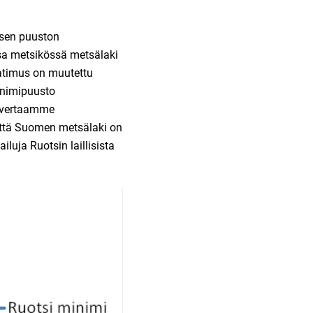
isen puuston
sa metsikössä metsälaki
atimus on muutettu
inimipuusto
n vertaamme
että Suomen metsälaki on
uja Ruotsin laillisista