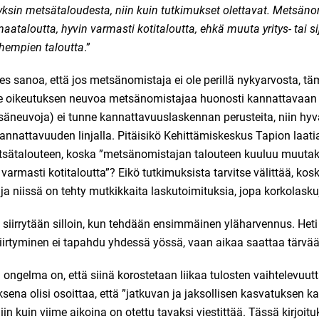
yksin metsätaloudesta, niin kuin tutkimukset olettavat. Metsäno
ataloutta, hyvin varmasti kotitaloutta, ehkä muuta yritys- tai si
nhempien taloutta
.”
s sanoa, että jos metsänomistaja ei ole perillä nykyarvosta, t
e oikeutuksen neuvoa metsänomistajaa huonosti kannattavaan 
äneuvoja) ei tunne kannattavuuslaskennan perusteita, niin hyv
nattavuuden linjalla. Pitäisikö Kehittämiskeskus Tapion laatia 
sätalouteen, koska ”metsänomistajan talouteen kuuluu muutakin
varmasti kotitaloutta”? Eikö tutkimuksista tarvitse välittää, kosk
ja niissä on tehty mutkikkaita laskutoimituksia, jopa korkolasku
iirrytään silloin, kun tehdään ensimmäinen yläharvennus. Heti
irtyminen ei tapahdu yhdessä yössä, vaan aikaa saattaa tärvää
ongelma on, että siinä korostetaan liikaa tulosten vaihtelevuutt
ena olisi osoittaa, että ”jatkuvan ja jaksollisen kasvatuksen k
n kuin viime aikoina on otettu tavaksi viestittää. Tässä kirjoitu