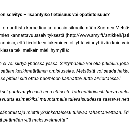
selvitys – lisääntyikö tietoisuus vai epätietoisuus?
romanttista komediaa ja rupesin silmäilemään Suomen Metsäyh
ien kannattavuusselvityksestä (
http://www.smy.fi/artikkeli/jat
sanoisin, että tiedotteen lukeminen oli yhtä viihdyttävää kuin v
ukiessa teki melkein mieli hymyillä:
i voi siirtyä yhdessä yössä. Siirtymäaika voi olla pitkäkin, jo
etsätilan keskimääräinen omistusaika. Metsästä voi saada hakk
se pitäisi silti ottaa huomioon kannattavuutta arvioitaessa
.”
set pohtivat yleensä teoreettisesti. Todennäköisesti harva met
vuutta esimerkiksi muuntamalla tulevaisuudessa saatavat net
omistaja miettii yksinkertaisesti tulevaa rahantarvettaan. Eri
sä pitämään yllä maksuvalmiutta
.”