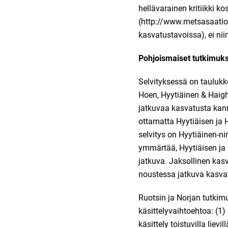
hellävarainen kritiikki 
(
http://www.metsasaatio.f
kasvatustavoissa
), ei ni
Pohjoismaiset tutkimuk
Selvityksessä on taulukk
Hoen, Hyytiäinen & Haigh
jatkuvaa kasvatusta kann
ottamatta Hyytiäisen ja 
selvitys on Hyytiäinen-n
ymmärtää, Hyytiäisen ja 
jatkuva. Jaksollinen kas
noustessa jatkuva kasv
Ruotsin ja Norjan tutkim
käsittelyvaihtoehtoa: (1
käsittely toistuvilla lie