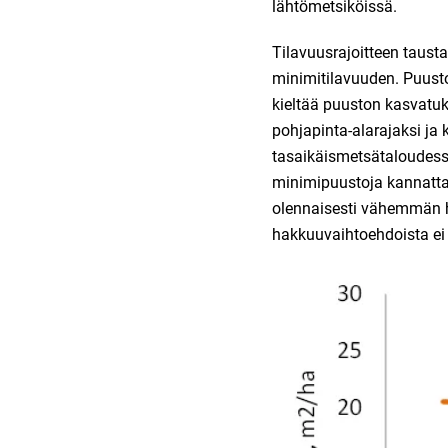
lähtömetsiköissä.
Tilavuusrajoitteen taust
minimitilavuuden. Puust
kieltää puuston kasvatu
pohjapinta-alarajaksi ja
tasaikäismetsätaloudess
minimipuustoja kannatta
olennaisesti vähemmän hu
hakkuuvaihtoehdoista ei