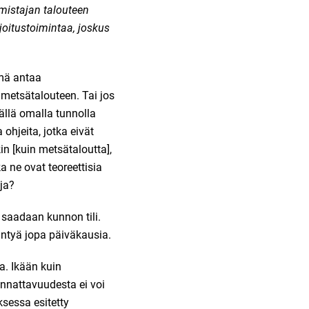
mistajan talouteen
joitustoimintaa, joskus
ämä antaa
metsätalouteen. Tai jos
ällä omalla tunnolla
ohjeita, jotka eivät
 [kuin metsätaloutta],
a ne ovat teoreettisia
ja?
 saadaan kunnon tili.
ntyä jopa päiväkausia.
a. Ikään kuin
annattavuudesta ei voi
ksessa esitetty