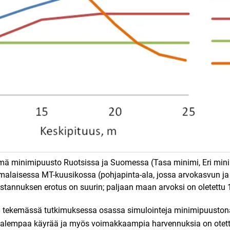
mä minimipuusto Ruotsissa ja Suomessa (Tasa minimi, Eri mini
malaisessa MT-kuusikossa (pohjapinta-ala, jossa arvokasvun ja
tannuksen erotus on suurin; paljaan maan arvoksi on oletettu 
tekemässä tutkimuksessa osassa simulointeja minimipuustona
n alempaa käyrää ja myös voimakkaampia harvennuksia on otett