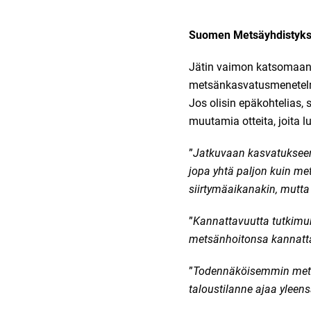
Suomen Metsäyhdistyksen 
Jätin vaimon katsomaan 
metsänkasvatusmenetelm
Jos olisin epäkohtelias, 
muutamia otteita, joita l
”
Jatkuvaan kasvatukseen e
jopa yhtä paljon kuin m
siirtymäaikanakin, mutta 
”
Kannattavuutta tutkimuk
metsänhoitonsa kannatta
”
Todennäköisemmin metsän
taloustilanne ajaa yleen