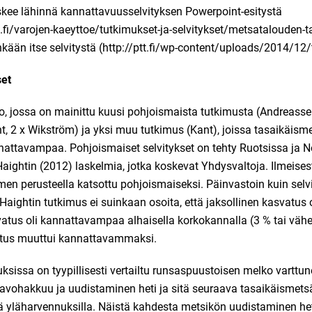
koskee lähinnä kannattavuusselvityksen Powerpoint-esitystä
i/varojen-kaeyttoe/tutkimukset-ja-selvitykset/metsatalouden-tal
inkään itse selvitystä (
http://ptt.fi/wp-content/uploads/2014/12
set
o, jossa on mainittu kuusi pohjoismaista tutkimusta (Andreassen
t, 2 x Wikström) ja yksi muu tutkimus (Kant), joissa tasaikäism
attavampaa. Pohjoismaiset selvitykset on tehty Ruotsissa ja N
Haightin (2012) laskelmia, jotka koskevat Yhdysvaltoja. Ilmeise
imen perusteella katsottu pohjoismaiseksi. Päinvastoin kuin sel
Haightin tutkimus ei suinkaan osoita, että jaksollinen kasvatu
vatus oli kannattavampaa alhaisella korkokannalla (3 % tai vä
atus muuttui kannattavammaksi.
uksissa on tyypillisesti vertailtu runsaspuustoisen melko vartt
) avohakkuu ja uudistaminen heti ja sitä seuraava tasaikäismets
villä yläharvennuksilla. Näistä kahdesta metsikön uudistaminen het