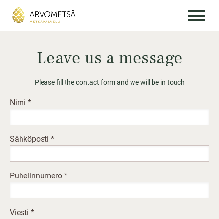
Siirry sisältöön
Leave us a message
Please fill the contact form and we will be in touch
Nimi
*
Sähköposti
*
Puhelinnumero
*
Viesti
*