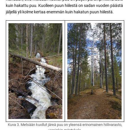
kuin hakattu puu. Kuolleen puun hiilestä on sadan vuoden päästä
jäljellä yli kolme kertaa enemmän kuin hakatun puun hiilestä.
Kuva 3. Metsään kuollut järeä puu on yleensä erinomainen hiilivarasto,