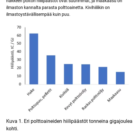
hakkeen polton hiilipäästöt ovat suurimmat, ja maakaasu on
ilmaston kannalta parasta polttoainetta. Kivihiilikin on
ilmastoystävällisempää kuin puu.
Kuva 1. Eri polttoaineiden hiilipäästöt tonneina gigajoulea
kohti.