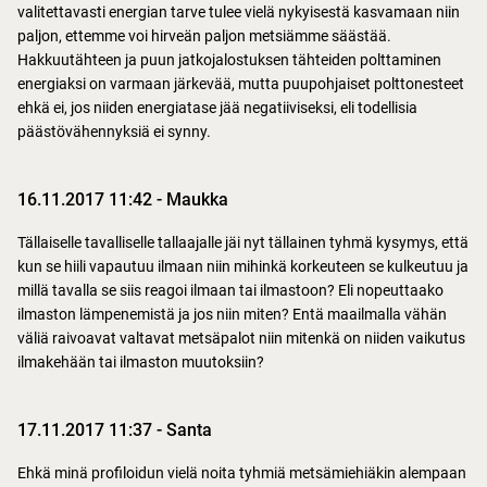
valitettavasti energian tarve tulee vielä nykyisestä kasvamaan niin
paljon, ettemme voi hirveän paljon metsiämme säästää.
Hakkuutähteen ja puun jatkojalostuksen tähteiden polttaminen
energiaksi on varmaan järkevää, mutta puupohjaiset polttonesteet
ehkä ei, jos niiden energiatase jää negatiiviseksi, eli todellisia
päästövähennyksiä ei synny.
16.11.2017 11:42
-
Maukka
Tällaiselle tavalliselle tallaajalle jäi nyt tällainen tyhmä kysymys, että
kun se hiili vapautuu ilmaan niin mihinkä korkeuteen se kulkeutuu ja
millä tavalla se siis reagoi ilmaan tai ilmastoon? Eli nopeuttaako
ilmaston lämpenemistä ja jos niin miten? Entä maailmalla vähän
väliä raivoavat valtavat metsäpalot niin mitenkä on niiden vaikutus
ilmakehään tai ilmaston muutoksiin?
17.11.2017 11:37
-
Santa
Ehkä minä profiloidun vielä noita tyhmiä metsämiehiäkin alempaan