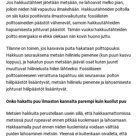
Jos hakkuutähteet jätetään metsään, ne lahoavat melko pian,
jolloin niiden hiili vapautuu ilmakehään. Hakkuutähteiden poltolla
on siis kaksi positiivista ilmastovaikutusta: fossiilisten
polttoaineiden päästöt vähenevät, samoin hakkuutähteiden
hajoamisesta johtuvat päästöt. Tämän vuoksi hakkuutähteiden
poltto energiaksi ei ehkä olekaan niin kovin huono juttu.
Tilanne on toinen, jos kasvavia puita hakataan polttopuuksi.
Hakkuun seurauksena metsän hiilinielu pienenee (kun puun kasvu
loppuu), ja hakatun puun metsään jäävät osat kuten juuret
muuttuvat hiilinielusta hiilen lähteeksi. Fossiiliseen
polttoaineeseen verrattuna tapahtuu siis seuraavaa: polton
hiilipäästöt lisääntyvät, metsän hiilinielu pienenee ja lahoamisesta
johtuvat hiilipäästöt lisääntyvät.
Onko hakattu puu ilmaston kannalta parempi kuin kuollut puu
Metsien hakkuita perustellaan usein sillä, että hakkaamattomissa
metsissä puut rupeavat ennen pitkää kuolemaan ja lahoamaan.
Hakkaamalla puut ennen niiden kuolemista voidaan välttää
puiden lahoaminen metsiin. Yleensä ei kuitenkaan oivalleta, että