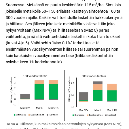
3
Suomessa. Metsässä on puuta keskimäärin 115 m
/ha. Simuloin
jokaiselle metsikölle 50–150 erilaista käsittelyvaihtoehtoa 100 tai
300 vuoden ajalle. Kaikille vaihtoehdoille laskettiin hakkuukertymä
ja hiilitase. Sen jälkeen jokaiselle metsikkökuviolle valittiin joko
nykyarvoltaan (Max NPV) tai hiilitaseeltaan (Max C) paras
vaihtoehto, ja näistä vaihtoehdoista laskettiin koko tilan tulokset
(kuvat 4 ja 5). Vaihtoehto ”Max C 1%” tarkoittaa, että
ensimmäisten vuosikymmenten hiilitase sai suuremman painon
kuin kaukaisten vuosikymmenten tase (hiilitase diskontattiin
nykyhetkeen 1% korkokannalla).
Kuva 4. Hiilitase, kun maksimoidaan nettotulojen nykyarvoa (Max NPV),