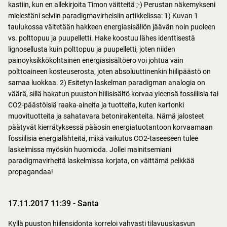
kastiin, kun en allekirjoita Timon väitteitä ;-) Perustan näkemykseni
mielestäni selviin paradigmavirheisiin artikkelissa: 1) Kuvan 1
taulukossa väitetään hakkeen energiasisällön jäävän noin puoleen
vs. polttopuu ja puupelletti. Hake koostuu lähes identtisestä
lignosellusta kuin polttopuu ja puupelletti, joten niiden
painoyksikkökohtainen energiasisältöero voi johtua vain
polttoaineen kosteuserosta, joten absoluuttinenkin hiilipäästö on
samaa luokkaa. 2) Esitetyn laskelman paradigman analogia on
väärä, sillä hakatun puuston hiilisisältö korvaa yleensä fossiilisia tai
CO2-päästöisiä raaka-aineita ja tuotteita, kuten kartonki
muovituotteita ja sahatavara betonirakenteita. Nämä jalosteet
päätyvät kierrätyksessä pääosin energiatuotantoon korvaamaan
fossiilisia energialähteitä, mikä vaikutus CO2-taseeseen tulee
laskelmissa myöskin huomioda. Jollei mainitsemiani
paradigmavirheitä laskelmissa korjata, on väittämä pelkkää
propagandaa!
17.11.2017 11:39
-
Santa
Kyllä puuston hiilensidonta korreloi vahvasti tilavuuskasvun