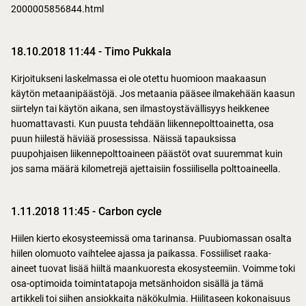
2000005856844.html
18.10.2018 11:44
-
Timo Pukkala
Kirjoitukseni laskelmassa ei ole otettu huomioon maakaasun
käytön metaanipäästöjä. Jos metaania pääsee ilmakehään kaasun
siirtelyn tai käytön aikana, sen ilmastoystävällisyys heikkenee
huomattavasti. Kun puusta tehdään liikennepolttoainetta, osa
puun hiilestä häviää prosessissa. Näissä tapauksissa
puupohjaisen liikennepolttoaineen päästöt ovat suuremmat kuin
jos sama määrä kilometrejä ajettaisiin fossiilisella polttoaineella.
1.11.2018 11:45
-
Carbon cycle
Hiilen kierto ekosysteemissä oma tarinansa. Puubiomassan osalta
hiilen olomuoto vaihtelee ajassa ja paikassa. Fossiiliset raaka-
aineet tuovat lisää hiiltä maankuoresta ekosysteemiin. Voimme toki
osa-optimoida toimintatapoja metsänhoidon sisällä ja tämä
artikkeli toi siihen ansiokkaita näkökulmia. Hiilitaseen kokonaisuus