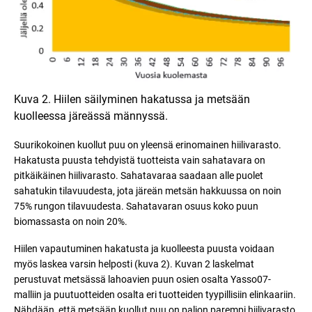
Kuva 2. Hiilen säilyminen hakatussa ja metsään
kuolleessa järeässä männyssä.
Suurikokoinen kuollut puu on yleensä erinomainen hiilivarasto.
Hakatusta puusta tehdyistä tuotteista vain sahatavara on
pitkäikäinen hiilivarasto. Sahatavaraa saadaan alle puolet
sahatukin tilavuudesta, jota järeän metsän hakkuussa on noin
75% rungon tilavuudesta. Sahatavaran osuus koko puun
biomassasta on noin 20%.
Hiilen vapautuminen hakatusta ja kuolleesta puusta voidaan
myös laskea varsin helposti (kuva 2). Kuvan 2 laskelmat
perustuvat metsässä lahoavien puun osien osalta Yasso07-
malliin ja puutuotteiden osalta eri tuotteiden tyypillisiin elinkaariin.
Nähdään, että metsään kuollut puu on paljon parempi hiilivarasto