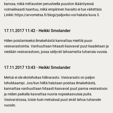
kanssa, mikä mittausten perusteella puuston ikääntyessä
voimakkaasti taantuu, mikä empiirinen havaito ei tue väitettäsi.
Linkki: https://arvometsa.fi/blogi/paljonko-voi-hakata kuva 3.
17.11.2017 11:42
-
Heikki Smolander
Hiilen poistamiseksi ilmakehästä kannattaa miettiä puun
vesivarastointia. Vanhuuttaan hitaasti kasvavat puut kaadetaan ja
viedään vesivarastoon, jossa säilyvät lahoamatta tuhansia vuosia.
17.11.2017 13:43
-
Heikki Smolander
Metsä ei ole ekotehokas hiilivarasto. Vesivarasto on paljon
tehokkaampi. Jos/kun hiiltä halutaan poistaa ilmakehästä,
kannattaa vanhuuttaan hitaasti kasvavat puut panna vesirastoon
ja niiden paikalla kasvattaa nuoria nopeakasvuisia puita.
Vesivarstossa, toisin kuin metsässä puut eivät lahoa tuhansiin
vuosiin.