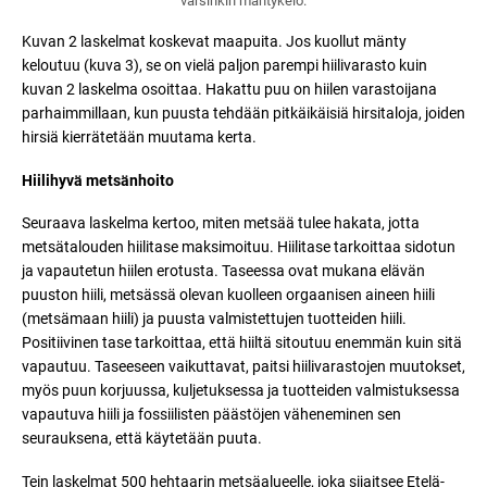
varsinkin mäntykelo.
Kuvan 2 laskelmat koskevat maapuita. Jos kuollut mänty
keloutuu (kuva 3), se on vielä paljon parempi hiilivarasto kuin
kuvan 2 laskelma osoittaa. Hakattu puu on hiilen varastoijana
parhaimmillaan, kun puusta tehdään pitkäikäisiä hirsitaloja, joiden
hirsiä kierrätetään muutama kerta.
Hiilihyvä metsänhoito
Seuraava laskelma kertoo, miten metsää tulee hakata, jotta
metsätalouden hiilitase maksimoituu. Hiilitase tarkoittaa sidotun
ja vapautetun hiilen erotusta. Taseessa ovat mukana elävän
puuston hiili, metsässä olevan kuolleen orgaanisen aineen hiili
(metsämaan hiili) ja puusta valmistettujen tuotteiden hiili.
Positiivinen tase tarkoittaa, että hiiltä sitoutuu enemmän kuin sitä
vapautuu. Taseeseen vaikuttavat, paitsi hiilivarastojen muutokset,
myös puun korjuussa, kuljetuksessa ja tuotteiden valmistuksessa
vapautuva hiili ja fossiilisten päästöjen väheneminen sen
seurauksena, että käytetään puuta.
Tein laskelmat 500 hehtaarin metsäalueelle, joka sijaitsee Etelä-