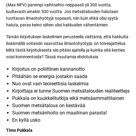
(Max NPV) parempi vaihtoehto reippaasti yli 300 vuotta,
luultavasti ainakin 500 vuotta. Jos metsätalouden halutaan
tuottavan ilmastohyötyjä nopeasti, niin kuin ehkä olisi syytä
haluta, paras keino siihen olisi hakkuiden vähentämien.
Tämän kirjoituksen laskelmien perusteella väittämä, että hakkuita
lisäämällä voitaisiin saavuttaa ilmastohyötyjä, on toiveajattelua.
Mitä tästä kirjoituksesta siis pitäisi ajatella ja kuinka sitä kenties
voisi kommentoida? Tässä muutamia ehdotuksia:
Kirjoitus on poliittinen kannanotto
Pitäähän se energia jostakin saada
Nuo ovat vain teoreettisia laskelmia
Kirjoittaja ei tunne Suomen metsätalouden realiteetteja
Pukkala on kuukkelitutkija eikä metsäammattilainen
Suomen metsätalous on kestävää
Suomen metsänhoito on maailman parasta!
En kyllä usko
Timo Pukkala