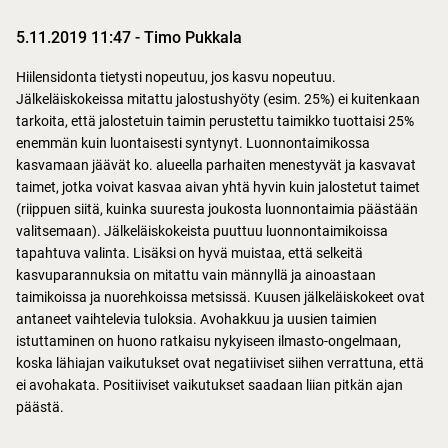
5.11.2019 11:47
-
Timo Pukkala
Hiilensidonta tietysti nopeutuu, jos kasvu nopeutuu.
Jälkeläiskokeissa mitattu jalostushyöty (esim. 25%) ei kuitenkaan
tarkoita, että jalostetuin taimin perustettu taimikko tuottaisi 25%
enemmän kuin luontaisesti syntynyt. Luonnontaimikossa
kasvamaan jäävät ko. alueella parhaiten menestyvät ja kasvavat
taimet, jotka voivat kasvaa aivan yhtä hyvin kuin jalostetut taimet
(riippuen siitä, kuinka suuresta joukosta luonnontaimia päästään
valitsemaan). Jälkeläiskokeista puuttuu luonnontaimikoissa
tapahtuva valinta. Lisäksi on hyvä muistaa, että selkeitä
kasvuparannuksia on mitattu vain männyllä ja ainoastaan
taimikoissa ja nuorehkoissa metsissä. Kuusen jälkeläiskokeet ovat
antaneet vaihtelevia tuloksia. Avohakkuu ja uusien taimien
istuttaminen on huono ratkaisu nykyiseen ilmasto-ongelmaan,
koska lähiajan vaikutukset ovat negatiiviset siihen verrattuna, että
ei avohakata. Positiiviset vaikutukset saadaan liian pitkän ajan
päästä.