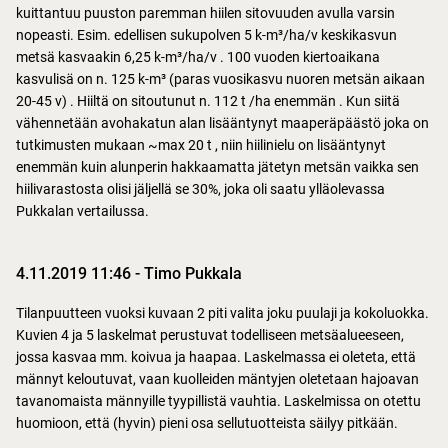
kuittantuu puuston paremman hiilen sitovuuden avulla varsin
nopeasti. Esim. edellisen sukupolven 5 k-m³/ha/v keskikasvun
metsä kasvaakin 6,25 k-m³/ha/v . 100 vuoden kiertoaikana
kasvulisä on n. 125 k-m³ (paras vuosikasvu nuoren metsän aikaan
20-45 v) . Hiiltä on sitoutunut n. 112 t /ha enemmän . Kun siitä
vähennetään avohakatun alan lisääntynyt maaperäpäästö joka on
tutkimusten mukaan ~max 20 t , niin hiilinielu on lisääntynyt
enemmän kuin alunperin hakkaamatta jätetyn metsän vaikka sen
hiilivarastosta olisi jäljellä se 30%, joka oli saatu ylläolevassa
Pukkalan vertailussa.
4.11.2019 11:46
-
Timo Pukkala
Tilanpuutteen vuoksi kuvaan 2 piti valita joku puulaji ja kokoluokka.
Kuvien 4 ja 5 laskelmat perustuvat todelliseen metsäalueeseen,
jossa kasvaa mm. koivua ja haapaa. Laskelmassa ei oleteta, että
männyt keloutuvat, vaan kuolleiden mäntyjen oletetaan hajoavan
tavanomaista männyille tyypillistä vauhtia. Laskelmissa on otettu
huomioon, että (hyvin) pieni osa sellutuotteista säilyy pitkään.