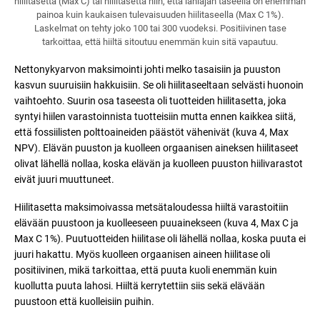
hiilitasetta (Max C) tai hiilitasetta niin, että lähiajan taseella on enemmän
painoa kuin kaukaisen tulevaisuuden hiilitaseella (Max C 1%).
Laskelmat on tehty joko 100 tai 300 vuodeksi. Positiivinen tase
tarkoittaa, että hiiltä sitoutuu enemmän kuin sitä vapautuu.
Nettonykyarvon maksimointi johti melko tasaisiin ja puuston
kasvun suuruisiin hakkuisiin. Se oli hiilitaseeltaan selvästi huonoin
vaihtoehto. Suurin osa taseesta oli tuotteiden hiilitasetta, joka
syntyi hiilen varastoinnista tuotteisiin mutta ennen kaikkea siitä,
että fossiilisten polttoaineiden päästöt vähenivät (kuva 4, Max
NPV). Elävän puuston ja kuolleen orgaanisen aineksen hiilitaseet
olivat lähellä nollaa, koska elävän ja kuolleen puuston hiilivarastot
eivät juuri muuttuneet.
Hiilitasetta maksimoivassa metsätaloudessa hiiltä varastoitiin
elävään puustoon ja kuolleeseen puuainekseen (kuva 4, Max C ja
Max C 1%). Puutuotteiden hiilitase oli lähellä nollaa, koska puuta ei
juuri hakattu. Myös kuolleen orgaanisen aineen hiilitase oli
positiivinen, mikä tarkoittaa, että puuta kuoli enemmän kuin
kuollutta puuta lahosi. Hiiltä kerrytettiin siis sekä elävään
puustoon että kuolleisiin puihin.