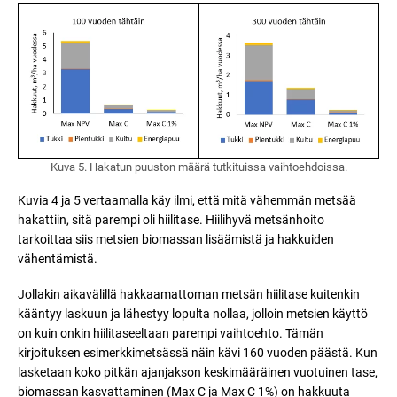
Kuva 5. Hakatun puuston määrä tutkituissa vaihtoehdoissa.
Kuvia 4 ja 5 vertaamalla käy ilmi, että mitä vähemmän metsää
hakattiin, sitä parempi oli hiilitase. Hiilihyvä metsänhoito
tarkoittaa siis metsien biomassan lisäämistä ja hakkuiden
vähentämistä.
Jollakin aikavälillä hakkaamattoman metsän hiilitase kuitenkin
kääntyy laskuun ja lähestyy lopulta nollaa, jolloin metsien käyttö
on kuin onkin hiilitaseeltaan parempi vaihtoehto. Tämän
kirjoituksen esimerkkimetsässä näin kävi 160 vuoden päästä. Kun
lasketaan koko pitkän ajanjakson keskimääräinen vuotuinen tase,
biomassan kasvattaminen (Max C ja Max C 1%) on hakkuuta