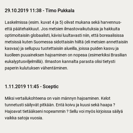
29.10.2019 11:38
-
Timo Pukkala
Laskelmissa (esim. kuvat 4 ja 5) olivat mukana sekä harvennus-
että päätehakkuut. Jos metsien ilmastovaikutuksia ja hakkuita
optimoitaisiin globaalisti, kävisi luultavasti niin, että boreaalisissa
metsissä kuten Suomessa sidottaisiin hiiltä (eli metsien annettaisiin
kasvaa) ja sellupuu tuotettaisiin alueilla, joissa puiden kasvu ja
kuolleen puuaineksen hajoaminen on nopeaa (esimerkiksi Brasilian
eukalyptusviljelmillä). Ilmaston kannalta parasta olisi tietysti
paperin kulutuksen vähentäminen.
1.11.2019 11:45
-
Sceptic
Miksi vertailukohteena on vain männyn hajoaminen. Kelot
tunnetusti säilyvät pitkään. Entä koivu ja kuusi sekä haapa ?
Hajoavat tietääkseni nopeammin ? Sellu voi myös kirjoissa säilyä
vaikka satoja vuosia.