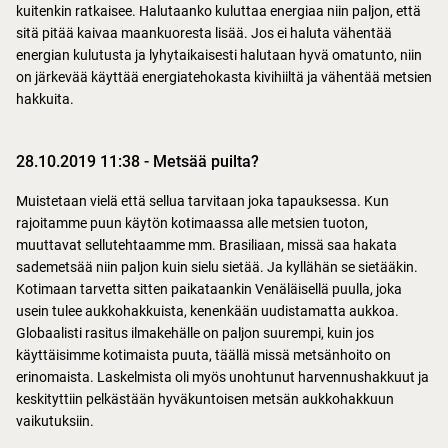
kuitenkin ratkaisee. Halutaanko kuluttaa energiaa niin paljon, että
sitä pitää kaivaa maankuoresta lisää. Jos ei haluta vähentää
energian kulutusta ja lyhytaikaisesti halutaan hyvä omatunto, niin
on järkevää käyttää energiatehokasta kivihiiltä ja vähentää metsien
hakkuita.
28.10.2019 11:38
-
Metsää puilta?
Muistetaan vielä että sellua tarvitaan joka tapauksessa. Kun
rajoitamme puun käytön kotimaassa alle metsien tuoton,
muuttavat sellutehtaamme mm. Brasiliaan, missä saa hakata
sademetsää niin paljon kuin sielu sietää. Ja kyllähän se sietääkin.
Kotimaan tarvetta sitten paikataankin Venäläisellä puulla, joka
usein tulee aukkohakkuista, kenenkään uudistamatta aukkoa.
Globaalisti rasitus ilmakehälle on paljon suurempi, kuin jos
käyttäisimme kotimaista puuta, täällä missä metsänhoito on
erinomaista. Laskelmista oli myös unohtunut harvennushakkuut ja
keskityttiin pelkästään hyväkuntoisen metsän aukkohakkuun
vaikutuksiin.