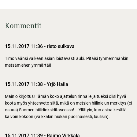
Kommentit
15.11.2017 11:36
-
risto sulkava
Timo väänsi vaikean asian loistavasti auki. Pitäisi tyhmemmänkin
metsämiehen ymmärtää.
15.11.2017 11:38
-
Yrjö Haila
Mainio kirjoitus! Tämän koko ajattelun rinnalle ja tueksi olisi hyvä
koota myös yhteenveto siitä, mikä on metsien hiilinielun merkitys (ei
osuus) Suomen hiilidioksiditaseessa! -- Yllätyin, kun asiaa kesällä
kaivoin kokoon (vaikkakin hiukan puolinaisesti, luulisin).
15.11.2017 11:39
-
Raimo Virkkala