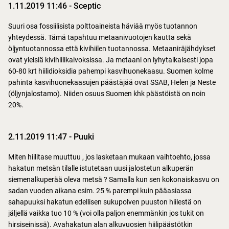
1.11.2019 11:46
-
Sceptic
Suuri osa fossiilisista polttoaineista häviää myös tuotannon
yhteydessä. Tämä tapahtuu metaanivuotojen kautta sekä
öljyntuotannossa että kivihiilen tuotannossa. Metaaniräjähdykset
ovat yleisiä kivihiilikaivoksissa. Ja metaani on lyhytaikaisesti jopa
60-80 krt hiilidioksidia pahempi kasvihuonekaasu. Suomen kolme
pahinta kasvihuonekaasujen päästäjää ovat SSAB, Helen ja Neste
(öljynjalostamo). Niiden osuus Suomen khk päästöistä on noin
20%.
2.11.2019 11:47
-
Puuki
Miten hiilitase muuttuu , jos lasketaan mukaan vaihtoehto, jossa
hakatun metsän tilalle istutetaan uusi jalostetun alkuperän
siemenalkuperää oleva metsä ? Samalla kun sen kokonaiskasvu on
sadan vuoden aikana esim. 25 % parempi kuin pääasiassa
sahapuuksi hakatun edellisen sukupolven puuston hiilestä on
jäljellä vaikka tuo 10 % (voi olla paljon enemmänkin jos tukit on
hirsiseinissä). Avahakatun alan alkuvuosien hiilipäästötkin