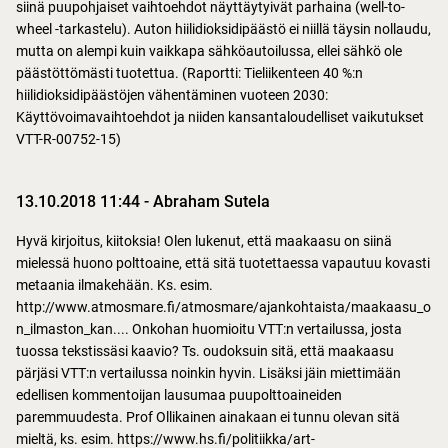
siinä puupohjaiset vaihtoehdot näyttäytyivät parhaina (well-to-
wheel -tarkastelu). Auton hiilidioksidipäästö ei niillä täysin nollaudu,
mutta on alempi kuin vaikkapa sähköautoilussa, ellei sähkö ole
päästöttömästi tuotettua. (Raportti: Tieliikenteen 40 %:n
hiilidioksidipäästöjen vähentäminen vuoteen 2030:
Käyttövoimavaihtoehdot ja niiden kansantaloudelliset vaikutukset
VTT-R-00752-15)
13.10.2018 11:44
-
Abraham Sutela
Hyvä kirjoitus, kiitoksia! Olen lukenut, että maakaasu on siinä
mielessä huono polttoaine, että sitä tuotettaessa vapautuu kovasti
metaania ilmakehään. Ks. esim.
http://www.atmosmare.fi/atmosmare/ajankohtaista/maakaasu_o
n_ilmaston_kan.... Onkohan huomioitu VTT:n vertailussa, josta
tuossa tekstissäsi kaavio? Ts. oudoksuin sitä, että maakaasu
pärjäsi VTT:n vertailussa noinkin hyvin. Lisäksi jäin miettimään
edellisen kommentoijan lausumaa puupolttoaineiden
paremmuudesta. Prof Ollikainen ainakaan ei tunnu olevan sitä
mieltä, ks. esim. https://www.hs.fi/politiikka/art-