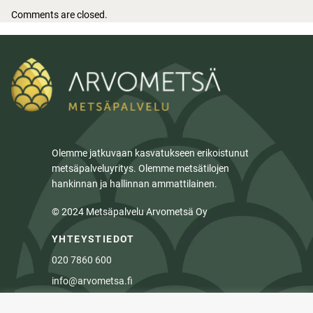
Comments are closed.
Olemme jatkuvaan kasvatukseen erikoistunut
metsäpalveluyritys. Olemme metsätilojen
hankinnan ja hallinnan ammattilainen.
© 2024 Metsäpalvelu Arvometsä Oy
YHTEYSTIEDOT
020 7860 600
info@arvometsa.fi
Albertinkatu 25,