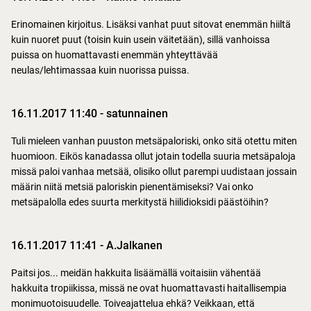
Erinomainen kirjoitus. Lisäksi vanhat puut sitovat enemmän hiiltä
kuin nuoret puut (toisin kuin usein väitetään), sillä vanhoissa
puissa on huomattavasti enemmän yhteyttävää
neulas/lehtimassaa kuin nuorissa puissa.
16.11.2017 11:40
-
satunnainen
Tuli mieleen vanhan puuston metsäpaloriski, onko sitä otettu miten
huomioon. Eikös kanadassa ollut jotain todella suuria metsäpaloja
missä paloi vanhaa metsää, olisiko ollut parempi uudistaan jossain
määrin niitä metsiä paloriskin pienentämiseksi? Vai onko
metsäpalolla edes suurta merkitystä hiilidioksidi päästöihin?
16.11.2017 11:41
-
A.Jalkanen
Paitsi jos... meidän hakkuita lisäämällä voitaisiin vähentää
hakkuita tropiikissa, missä ne ovat huomattavasti haitallisempia
monimuotoisuudelle. Toiveajattelua ehkä? Veikkaan, että