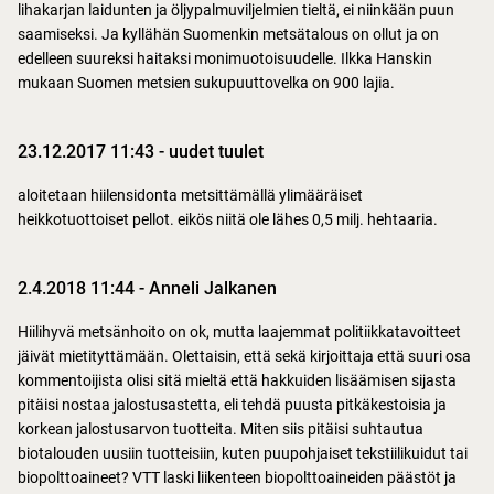
lihakarjan laidunten ja öljypalmuviljelmien tieltä, ei niinkään puun
saamiseksi. Ja kyllähän Suomenkin metsätalous on ollut ja on
edelleen suureksi haitaksi monimuotoisuudelle. Ilkka Hanskin
mukaan Suomen metsien sukupuuttovelka on 900 lajia.
23.12.2017 11:43
-
uudet tuulet
aloitetaan hiilensidonta metsittämällä ylimääräiset
heikkotuottoiset pellot. eikös niitä ole lähes 0,5 milj. hehtaaria.
2.4.2018 11:44
-
Anneli Jalkanen
Hiilihyvä metsänhoito on ok, mutta laajemmat politiikkatavoitteet
jäivät mietityttämään. Olettaisin, että sekä kirjoittaja että suuri osa
kommentoijista olisi sitä mieltä että hakkuiden lisäämisen sijasta
pitäisi nostaa jalostusastetta, eli tehdä puusta pitkäkestoisia ja
korkean jalostusarvon tuotteita. Miten siis pitäisi suhtautua
biotalouden uusiin tuotteisiin, kuten puupohjaiset tekstiilikuidut tai
biopolttoaineet? VTT laski liikenteen biopolttoaineiden päästöt ja