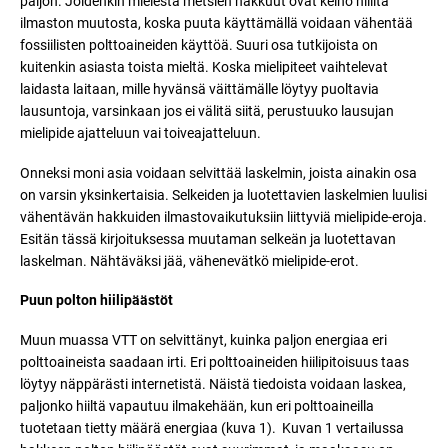
paljon. Joidenkin mielestä metsien hakkuut ovat keino hillitä
ilmaston muutosta, koska puuta käyttämällä voidaan vähentää
fossiilisten polttoaineiden käyttöä. Suuri osa tutkijoista on
kuitenkin asiasta toista mieltä. Koska mielipiteet vaihtelevat
laidasta laitaan, mille hyvänsä väittämälle löytyy puoltavia
lausuntoja, varsinkaan jos ei välitä siitä, perustuuko lausujan
mielipide ajatteluun vai toiveajatteluun.
Onneksi moni asia voidaan selvittää laskelmin, joista ainakin osa
on varsin yksinkertaisia. Selkeiden ja luotettavien laskelmien luulisi
vähentävän hakkuiden ilmastovaikutuksiin liittyviä mielipide-eroja.
Esitän tässä kirjoituksessa muutaman selkeän ja luotettavan
laskelman. Nähtäväksi jää, vähenevätkö mielipide-erot.
Puun polton hiilipäästöt
Muun muassa VTT on selvittänyt, kuinka paljon energiaa eri
polttoaineista saadaan irti. Eri polttoaineiden hiilipitoisuus taas
löytyy näppärästi internetistä. Näistä tiedoista voidaan laskea,
paljonko hiiltä vapautuu ilmakehään, kun eri polttoaineilla
tuotetaan tietty määrä energiaa (kuva 1). Kuvan 1 vertailussa