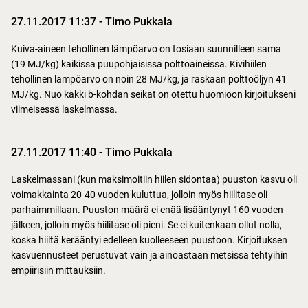
27.11.2017 11:37
-
Timo Pukkala
Kuiva-aineen tehollinen lämpöarvo on tosiaan suunnilleen sama
(19 MJ/kg) kaikissa puupohjaisissa polttoaineissa. Kivihiilen
tehollinen lämpöarvo on noin 28 MJ/kg, ja raskaan polttoöljyn 41
MJ/kg. Nuo kakki b-kohdan seikat on otettu huomioon kirjoitukseni
viimeisessä laskelmassa.
27.11.2017 11:40
-
Timo Pukkala
Laskelmassani (kun maksimoitiin hiilen sidontaa) puuston kasvu oli
voimakkainta 20-40 vuoden kuluttua, jolloin myös hiilitase oli
parhaimmillaan. Puuston määrä ei enää lisääntynyt 160 vuoden
jälkeen, jolloin myös hiilitase oli pieni. Se ei kuitenkaan ollut nolla,
koska hiiltä kerääntyi edelleen kuolleeseen puustoon. Kirjoituksen
kasvuennusteet perustuvat vain ja ainoastaan metsissä tehtyihin
empiirisiin mittauksiin.