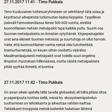
27.11.2017 11:41
-
Timo Pukkala
Timo Kuuluvainen tutkimusryhmineen on selvittänyt tätä asiaa ja
kirjoittanut aihepiiristä tutkimusten lisäksi kirjojakin. Tyypillinen
paloväli Fennoskandiassa lienee 500-600 vuotta, eivätkä
luonnotilaisen metsän metsäpalot tapa kaikkia puita. Suurin osa
Suomen metsäpaloista on ihmisten sytyttämiä. Kirjanpainajatkin
ovat aina eläneet Suomen metsissä, ja suurtuhoja on ollut harvoin.
Väite, että luonnontilainen vanha metsä olisi tuhoherkkää
itsemurhametsää, on kauan sitten osoitettu vääräksi.
Maailmanlaajuisesti metsäpalot ovat todella suuri ongelma
ilmaston muutoksen hillinnäässä, mutta näistä metsäpaloista
pitää syyttää ihmistä, ei luontoa.
27.11.2017 11:42
-
Timo Pukkala
On aivan oikein ajatella tällä tavalla globaalisti, eli hiiltä pitäisi sitoa
ja paperipuuta tuottaa siellä, missä ko. ekosysteemipalvelun
tuottaminen on tehokkainta ja aiheuttaa vähiten haittaa.
Tietääkseni trooppisia metsiä kuitenkin hakataan lähinnä