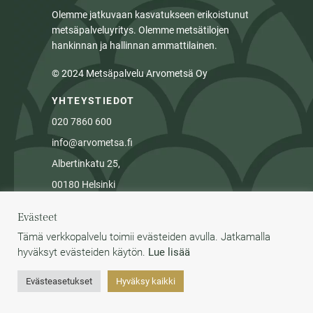
Olemme jatkuvaan kasvatukseen erikoistunut
metsäpalveluyritys. Olemme metsätilojen
hankinnan ja hallinnan ammattilainen.
© 2024 Metsäpalvelu Arvometsä Oy
YHTEYSTIEDOT
020 7860 600
info@arvometsa.fi
Albertinkatu 25,
00180 Helsinki
Tietosuojalauseke
Evästeet
Tämä verkkopalvelu toimii evästeiden avulla. Jatkamalla
hyväksyt evästeiden käytön.
Lue lisää
Evästeasetukset
Hyväksy kaikki