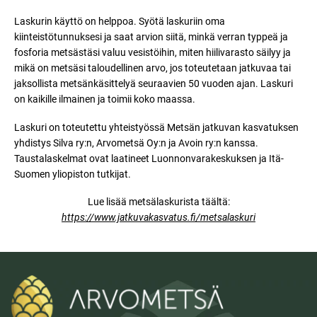
Laskurin käyttö on helppoa. Syötä laskuriin oma
kiinteistötunnuksesi ja saat arvion siitä, minkä verran typpeä ja
fosforia metsästäsi valuu vesistöihin, miten hiilivarasto säilyy ja
mikä on metsäsi taloudellinen arvo, jos toteutetaan jatkuvaa tai
jaksollista metsänkäsittelyä seuraavien 50 vuoden ajan. Laskuri
on kaikille ilmainen ja toimii koko maassa.
Laskuri on toteutettu yhteistyössä Metsän jatkuvan kasvatuksen
yhdistys Silva ry:n, Arvometsä Oy:n ja Avoin ry:n kanssa.
Taustalaskelmat ovat laatineet Luonnonvarakeskuksen ja Itä-
Suomen yliopiston tutkijat.
Lue lisää metsälaskurista täältä:
https://www.jatkuvakasvatus.fi/metsalaskuri