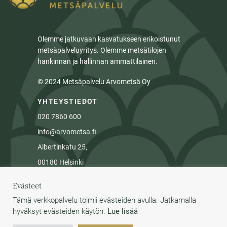
Olemme jatkuvaan kasvatukseen erikoistunut
metsäpalveluyritys. Olemme metsätilojen
hankinnan ja hallinnan ammattilainen.
© 2024 Metsäpalvelu Arvometsä Oy
YHTEYSTIEDOT
020 7860 600
info@arvometsa.fi
Albertinkatu 25,
00180 Helsinki
Tietosuojalauseke
Evästeet
Tämä verkkopalvelu toimii evästeiden avulla. Jatkamalla
hyväksyt evästeiden käytön.
Lue lisää