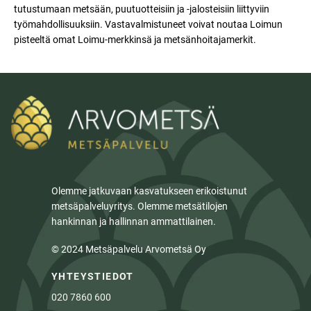
tutustumaan metsään, puutuotteisiin ja -jalosteisiin liittyviin
työmahdollisuuksiin. Vastavalmistuneet voivat noutaa Loimun
pisteeltä omat Loimu-merkkinsä ja metsänhoitajamerkit.
Olemme jatkuvaan kasvatukseen erikoistunut
metsäpalveluyritys. Olemme metsätilojen
hankinnan ja hallinnan ammattilainen.
© 2024 Metsäpalvelu Arvometsä Oy
YHTEYSTIEDOT
020 7860 600